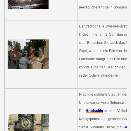
bewegliche Krippe in Böhmen z
Der traditionelle Zwiebelmarkt i
findet immer am 1, Samstag im 
statt. Besuchen Sie auch das Sch
Stadt, wo auch ein Bild von der 
Lausanne hängt. Das Bild und d
könnte auf einen Besuch der Sc
in der Schweiz hindeuten.
Prag, die goldene Stadt an der 
Uns erwarten viele Sehenswürdi
Der
Hrads
chin
mit dem Veitsdom
Königspalast, das goldene Gäss
Sankt .Nikolaus Kirche, die
Karl