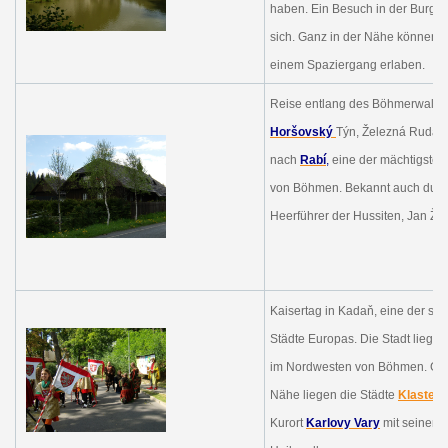
haben. Ein Besuch in der Burg K
sich. Ganz in der Nähe können S
einem Spaziergang erlaben.
Reise entlang des Böhmerwalde
Horšovský
Týn, Železná Ruda, 
nach
Rabí
,
eine der mächtigsten
von Böhmen. Bekannt auch durc
Heerführer der Hussiten, Jan Žiř
Kaisertag in K
adaň, eine der sc
Städte Europas. Die Stadt liegt 
im Nordwesten von Böhmen. Gan
Nähe liegen die Städte
Klasterl
Kurort
Karlovy Vary
mit seinen 