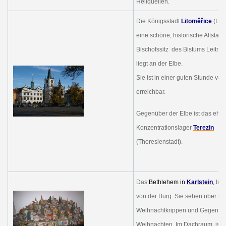
Heilquellen.
Die Königsstadt
Litoměřice
(Leit
eine schöne, historische Altstadt. 
Bischofssitz des Bistums Leitmer
liegt an der Elbe.
Sie ist in einer guten Stunde vo
erreichbar.
Gegenüber der Elbe ist das ehe
Konzentrationslager
Terezin
(Theresienstadt).
Das
Bethlehem in
Karlstein
,
lie
von der Burg. Sie sehen über 40
Weihnachtkrippen und Gegenst
Weihnachten. Im Dachraum ist d