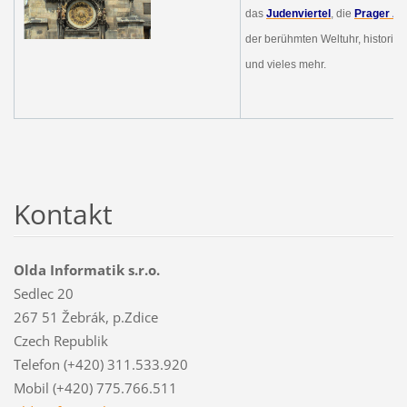
das
Judenviertel
, die
Prager Alt
der berühmten Weltuhr, historis
und vieles mehr.
Kontakt
Olda Informatik s.r.o.
Sedlec 20
267 51 Žebrák, p.Zdice
Czech Republik
Telefon (+420) 311.533.920
Mobil (+420) 775.766.511