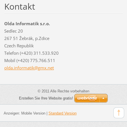
Kontakt
Olda Informatik s.r.o.
Sedlec 20
267 51 Žebrák, p.Zdice
Czech Republik
Telefon (+420) 311.533.920
Mobil (+420) 775.766.511
olda.inf
ormatik@
gmx.net
© 2011 Alle Rechte vorbehalten
Erstellen Sie Ihre Website gratis!
Anzeigen:
Mobile Version
|
Standard Version