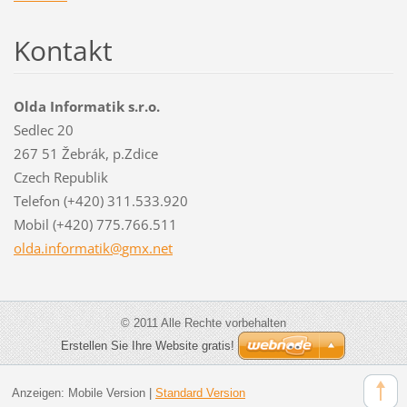
Kontakt
Olda Informatik s.r.o.
Sedlec 20
267 51 Žebrák, p.Zdice
Czech Republik
Telefon (+420) 311.533.920
Mobil (+420) 775.766.511
olda.inf
ormatik@
gmx.net
© 2011 Alle Rechte vorbehalten
Erstellen Sie Ihre Website gratis!
Anzeigen:
Mobile Version
|
Standard Version