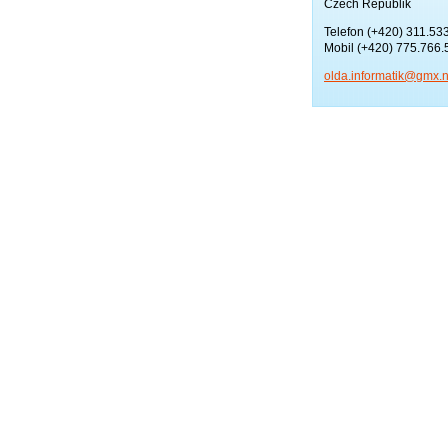
Czech Republik
Telefon (+420) 311.53
Mobil (+420) 775.766.
olda.inf
ormatik@
gmx.n