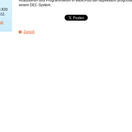
Analysieren und Programmieren in BasicPlus der Applikation prognostis
einem DEC-System.
3.920
511
et
Zurück