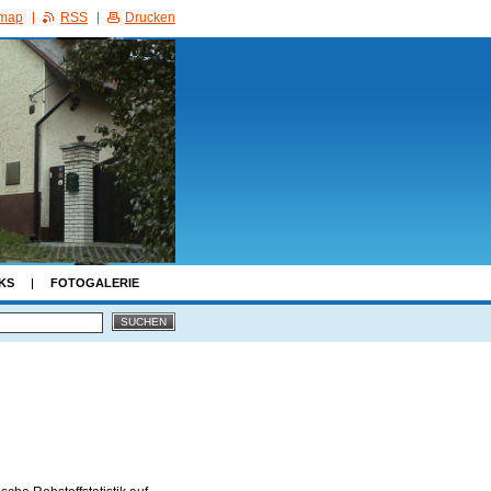
emap
RSS
Drucken
KS
FOTOGALERIE