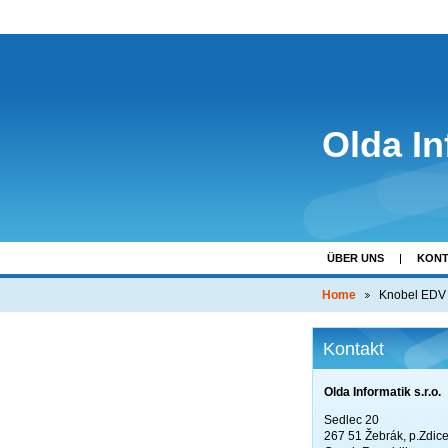
Olda In
ÜBER UNS
KONT
Home
Knobel EDV
Kontakt
Olda Informatik s.r.o.
Sedlec 20
267 51 Žebrák, p.Zdic